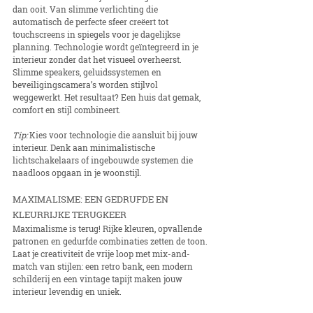
dan ooit. Van slimme verlichting die 
automatisch de perfecte sfeer creëert tot 
touchscreens in spiegels voor je dagelijkse 
planning. Technologie wordt geïntegreerd in je 
interieur zonder dat het visueel overheerst.
Slimme speakers, geluidssystemen en 
beveiligingscamera’s worden stijlvol 
weggewerkt. Het resultaat? Een huis dat gemak, 
comfort en stijl combineert.
Tip:
 Kies voor technologie die aansluit bij jouw 
interieur. Denk aan minimalistische 
lichtschakelaars of ingebouwde systemen die 
naadloos opgaan in je woonstijl.
MAXIMALISME: EEN GEDRUFDE EN 
KLEURRIJKE TERUGKEER
Maximalisme is terug! Rijke kleuren, opvallende 
patronen en gedurfde combinaties zetten de toon. 
Laat je creativiteit de vrije loop met mix-and-
match van stijlen: een retro bank, een modern 
schilderij en een vintage tapijt maken jouw 
interieur levendig en uniek.