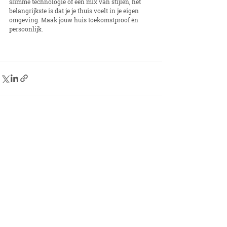
slimme technologie of een mix van stijlen, het 
belangrijkste is dat je je thuis voelt in je eigen 
omgeving. Maak jouw huis toekomstproof én 
persoonlijk.
Recente blogposts
Alles weergeven