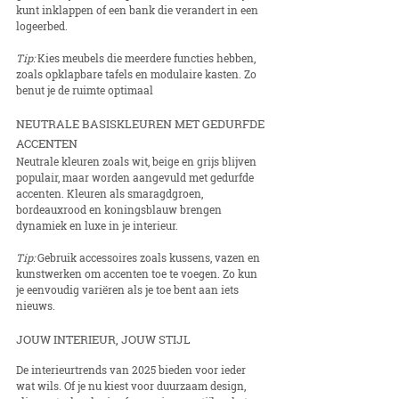
kunt inklappen of een bank die verandert in een 
logeerbed.
Tip:
 Kies meubels die meerdere functies hebben, 
zoals opklapbare tafels en modulaire kasten. Zo 
benut je de ruimte optimaal
NEUTRALE BASISKLEUREN MET GEDURFDE 
ACCENTEN
Neutrale kleuren zoals wit, beige en grijs blijven 
populair, maar worden aangevuld met gedurfde 
accenten. Kleuren als smaragdgroen, 
bordeauxrood en koningsblauw brengen 
dynamiek en luxe in je interieur.
Tip:
 Gebruik accessoires zoals kussens, vazen en 
kunstwerken om accenten toe te voegen. Zo kun 
je eenvoudig variëren als je toe bent aan iets 
nieuws.
JOUW INTERIEUR, JOUW STIJL
De interieurtrends van 2025 bieden voor ieder 
wat wils. Of je nu kiest voor duurzaam design, 