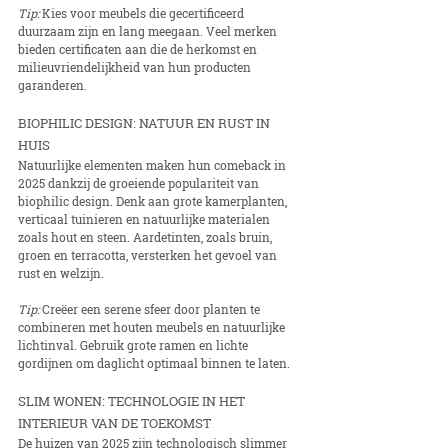
Tip:
 Kies voor meubels die gecertificeerd 
duurzaam zijn en lang meegaan. Veel merken 
bieden certificaten aan die de herkomst en 
milieuvriendelijkheid van hun producten 
garanderen.
BIOPHILIC DESIGN: NATUUR EN RUST IN 
HUIS
Natuurlijke elementen maken hun comeback in 
2025 dankzij de groeiende populariteit van 
biophilic design. Denk aan grote kamerplanten, 
verticaal tuinieren en natuurlijke materialen 
zoals hout en steen. Aardetinten, zoals bruin, 
groen en terracotta, versterken het gevoel van 
rust en welzijn.
Tip:
 Creëer een serene sfeer door planten te 
combineren met houten meubels en natuurlijke 
lichtinval. Gebruik grote ramen en lichte 
gordijnen om daglicht optimaal binnen te laten.
SLIM WONEN: TECHNOLOGIE IN HET 
INTERIEUR VAN DE TOEKOMST
De huizen van 2025 zijn technologisch slimmer 