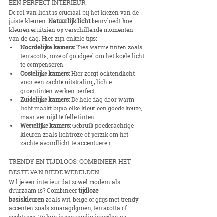
EEN PERFECT INTERIEUR
De rol van licht is cruciaal bij het kiezen van de 
juiste kleuren. 
Natuurlijk licht
 beïnvloedt hoe 
kleuren eruitzien op verschillende momenten 
van de dag. Hier zijn enkele tips:
Noordelijke kamers:
 Kies warme tinten zoals 
terracotta, roze of goudgeel om het koele licht 
te compenseren.
Oostelijke kamers:
 Hier zorgt ochtendlicht 
voor een zachte uitstraling; lichte 
groentinten werken perfect.
Zuidelijke kamers:
 De hele dag door warm 
licht maakt bijna elke kleur een goede keuze, 
maar vermijd te felle tinten.
Westelijke kamers:
 Gebruik poederachtige 
kleuren zoals lichtroze of perzik om het 
zachte avondlicht te accentueren.
TRENDY EN TIJDLOOS: COMBINEER HET 
BESTE VAN BIEDE WERELDEN
Wil je een interieur dat zowel modern als 
duurzaam is? Combineer 
tijdloze 
basiskleuren
 zoals wit, beige of grijs met trendy 
accenten zoals smaragdgroen, terracotta of 
zachtroze. Zo kun je eenvoudig inspelen op 