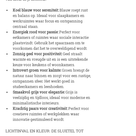
Koel blauw voor sereniteit:
 Blauw roept rust 
en balans op. Ideaal voor slaapkamers en 
werkruimtes waar focus en ontspanning 
centraal staan.
Energiek rood voor passie:
 Perfect voor 
eetkamers of ruimtes waar sociale interactie 
plaatsvindt. Gebruik het spaarzaam om te 
voorkomen dat het te overweldigend wordt.
Zonnig geel voor positiviteit:
 Geel straalt 
warmte en vreugde uit en is een uitstekende 
keuze voor keukens of woonkamers.
Introvert groen voor kalmte:
 Groen brengt de 
natuur naar binnen en zorgt voor een rustige, 
ontspannen sfeer. Het werkt goed in 
studeerkamers en leeshoeken.
Smaakvol grijs voor elegantie:
 Grijs is 
veelzijdig en tijdloos, ideaal voor moderne en 
minimalistische interieurs.
Krachtig paars voor creativiteit:
 Perfect voor 
creatieve ruimtes of werkplekken waar 
innovatie gestimuleerd wordt.
LICHTINVAL EN KLEUR: DE SLUETEL TOT 