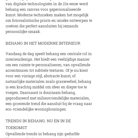
van digitale technologieën in de 21e eeuw werd 
behang een canvas voor gepersonaliseerde 
kunst. Moderne technieken maken het mogelijk 
om fotorealistische prints en unieke ontwerpen te 
creëren die perfect aansluiten bij iemands 
persoonlijke smaak.
BEHANG IN HET MODERNE INTERIEUR
Vandaag de dag speelt behang een centrale rol in 
interieurdesign. Het biedt een veelzijdige manier 
om een ruimte te personaliseren, van opvallende 
accentmuren tot subtiele texturen. Of je nu kiest 
voor een vintage stijl, abstracte kunst, of 
natuurlijke materialen zoals grasweefsel, behang 
is een krachtig middel om sfeer en diepte toe te 
voegen. Daarnaast is duurzaam behang, 
geproduceerd met milieuvriendelijke materialen, 
een groeiende trend die aansluit bij de vraag naar 
eco-vriendelijke woonoplossingen.
TRENDS IN BEHANG: NU EN IN DE 
TOEKOMST
Opvallende trends in behang zijn gedurfde 