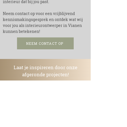
interieur dat bij jou past.
Neem contact op voor een vrijblijvend
kennismakingsgesprek en ontdek wat wij
voor jou als interieurontwerper in Vianen
kunnen betekenen!
NEEM CONTACT OP
Laat je inspireren door onze
afgeronde projecten!
Bekijk hoe we persoonlijke en duurzame
ontwerpen tot leven hebben gebracht
en ontdek wat mogelijk is binnen jouw
budget.
Lima Design laat zien dat een
milieuvriendelijke aanpak stijlvol en
betaalbaar kan zijn.