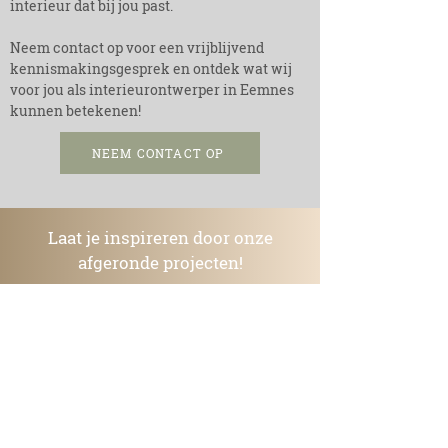
interieur dat bij jou past.
Neem contact op voor een vrijblijvend
kennismakingsgesprek en ontdek wat wij
voor jou als interieurontwerper in Eemnes
kunnen betekenen!
NEEM CONTACT OP
Laat je inspireren door onze
afgeronde projecten!
Bekijk hoe we persoonlijke en duurzame
ontwerpen tot leven hebben gebracht
en ontdek wat mogelijk is binnen jouw
budget.
Lima Design laat zien dat een
milieuvriendelijke aanpak stijlvol en
betaalbaar kan zijn.