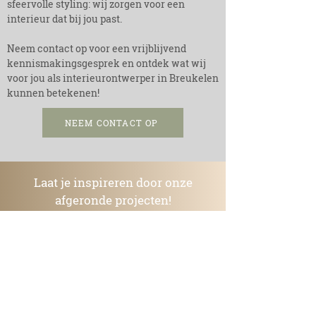
sfeervolle styling: wij zorgen voor een
interieur dat bij jou past.
Neem contact op voor een vrijblijvend
kennismakingsgesprek en ontdek wat wij
voor jou als interieurontwerper in Breukelen
kunnen betekenen!
NEEM CONTACT OP
Laat je inspireren door onze
afgeronde projecten!
Bekijk hoe we persoonlijke en duurzame
ontwerpen tot leven hebben gebracht
en ontdek wat mogelijk is binnen jouw
budget.
Lima Design laat zien dat een
milieuvriendelijke aanpak stijlvol en