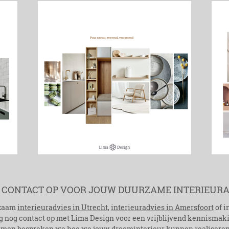
 CONTACT OP VOOR JOUW DUURZAME INTERIEURA
rzaam
interieuradvies in Utrecht
,
interieuradvies in Amersfoort
of i
nog contact op met Lima Design voor een vrijblijvend kennismak
men bespreken we hoe we jouw droominterieur kunnen realiseren