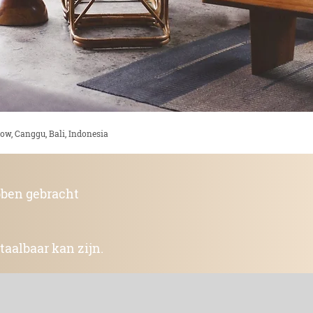
ow, Canggu, Bali, Indonesia
bben gebracht
taalbaar kan zijn.