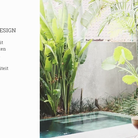
ESIGN
it
ten
.
teit